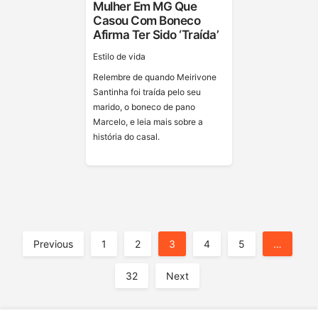
Mulher Em MG Que
Casou Com Boneco
Afirma Ter Sido ‘traída’
Estilo de vida
Relembre de quando Meirivone
Santinha foi traída pelo seu
marido, o boneco de pano
Marcelo, e leia mais sobre a
história do casal.
A
Previous
1
2
3
4
5
…
32
Next