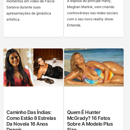
A esposa do príncipe Harry,
momentos em vídeo de Flávia
Meghan Markle, vem criando
Saraiva durante suas
controvérsias nas redes sociais
apresentações de ginástica
com o seu novo reality show.
artística.
Entenda.
Caminho Das Índias:
Quem É Hunter
Como Estão 8 Estrelas
McGrady? 16 Fatos
Da Novela 16 Anos
Sobre A Modelo Plus
Depois
Size