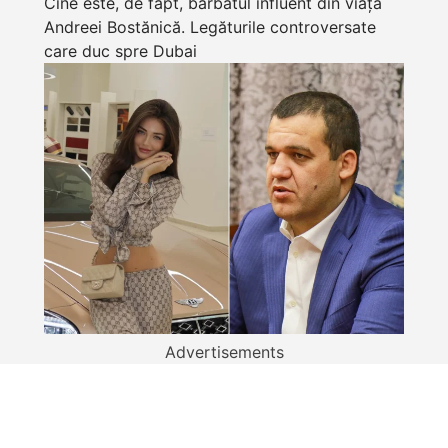
Cine este, de fapt, bărbatul influent din viața
Andreei Bostănică. Legăturile controversate
care duc spre Dubai
Advertisements