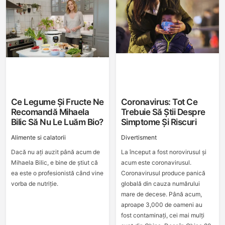
Ce Legume Și Fructe Ne
Coronavirus: Tot Ce
Recomandă Mihaela
Trebuie Să Știi Despre
Bilic Să Nu Le Luăm Bio?
Simptome Și Riscuri
Alimente si calatorii
Divertisment
Dacă nu ați auzit până acum de
La început a fost norovirusul și
Mihaela Bilic, e bine de știut că
acum este coronavirusul.
ea este o profesionistă când vine
Coronavirusul produce panică
vorba de nutriție.
globală din cauza numărului
mare de decese. Până acum,
aproape 3,000 de oameni au
fost contaminați, cei mai mulți