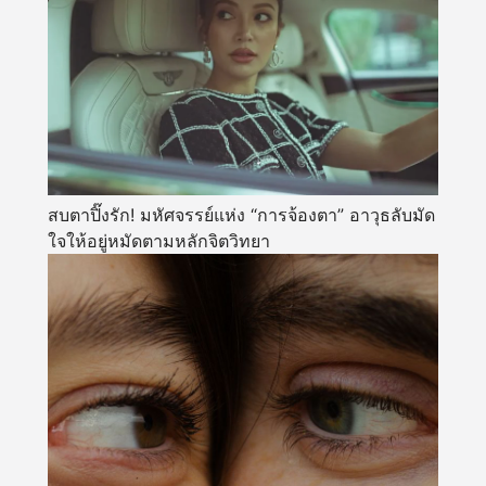
สบตาปิ๊งรัก! มหัศจรรย์แห่ง “การจ้องตา” อาวุธลับมัด
ใจให้อยู่หมัดตามหลักจิตวิทยา