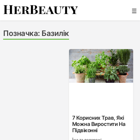
Skip
☰
to
content
Her Beauty
Позначка:
Базилік
7 Корисних Трав, Які
Можна Виростити На
Підвіконні
Ї́жа та подорожі