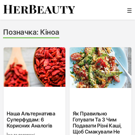
Skip
☰
to
content
Her Beauty
Позначка:
Кіноа
Наша Альтернатива
Як Правильно
Суперфудам: 6
Готувати Та З Чим
Корисних Аналогів
Подавати Різні Каші,
Щоб Смакували Не
Ї́жа та подорожі