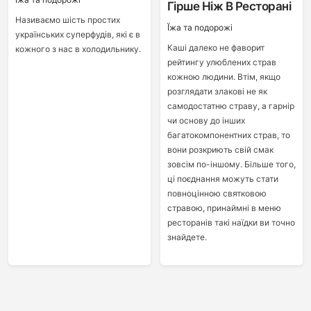
Гірше Ніж В Ресторані
Називаємо шість простих
Ї́жа та подорожі
українських суперфудів, які є в
Каші далеко не фаворит
кожного з нас в холодильнику.
рейтингу улюблених страв
кожною людини. Втім, якщо
розглядати злакові не як
самодостатню страву, а гарнір
чи основу до інших
багатокомпонентних страв, то
вони розкриють свій смак
зовсім по-іншому. Більше того,
ці поєднання можуть стати
повноцінною святковою
стравою, принаймні в меню
ресторанів такі наїдки ви точно
знайдете.