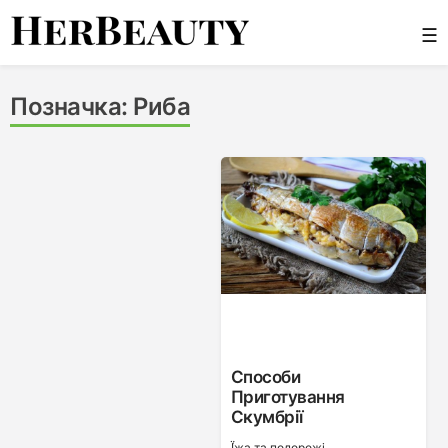
Skip
☰
to
content
Her Beauty
Позначка:
Риба
Способи
Приготування
Скумбрії
Ї́жа та подорожі