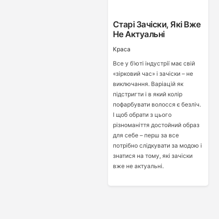
Старі Зачіски, Які Вже
Не Актуальні
Краса
Все у б’юті індустрії має свій
«зірковий час» і зачіски – не
виключання. Варіацій як
підстригти і в який колір
пофарбувати волосся є безліч.
І щоб обрати з цього
різноманіття достойний образ
для себе – перш за все
потрібно слідкувати за модою і
знатися на тому, які зачіски
вже не актуальні.