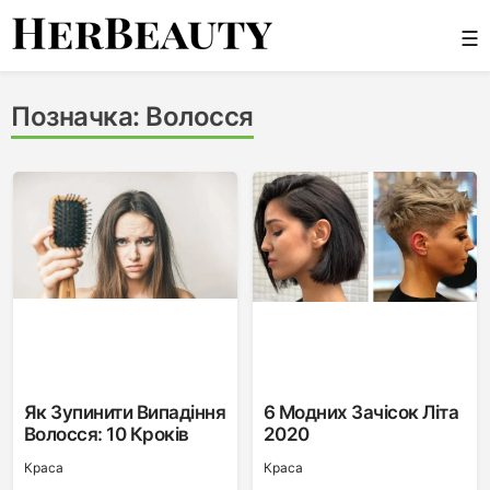
Skip
☰
to
content
Her Beauty
Позначка:
Волосся
Як Зупинити Випадіння
6 Модних Зачісок Літа
Волосся: 10 Кроків
2020
Краса
Краса