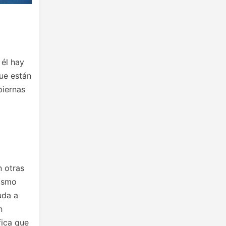
 él hay
ue están
piernas
n otras
nismo
uda a
n
fica que