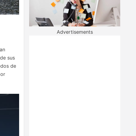
Advertisements
dan
 de sus
dedos de
jor