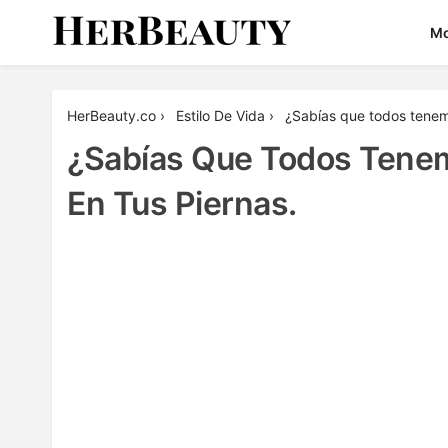
Skip
M
to
content
Her Beauty
HerBeauty.co
›
Estilo De Vida
›
¿Sabías que todos tenem
¿Sabías Que Todos Tene
En Tus Piernas.