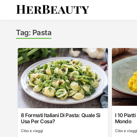
Skip
to
content
Her Beauty
Tag:
Pasta
8 Formati Italiani Di Pasta: Quale Si
I 10 Piatt
Usa Per Cosa?
Mondo
Cibo e viaggi
Cibo e viagg