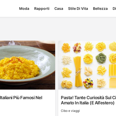
Moda
Rapporti
Casa
Stile Di Vita
Bellezza
D
i Italiani Più Famosi Nel
Pasta! Tante Curiosità Sul C
Amato In Italia (e All’estero)
i
Cibo e viaggi