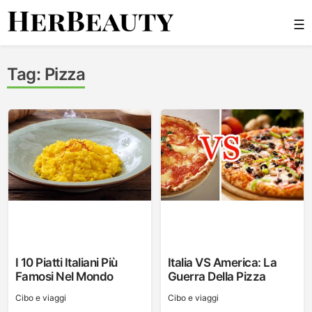
Skip
☰
to
content
Her Beauty
Tag:
Pizza
I 10 Piatti Italiani Più
Italia VS America: La
Famosi Nel Mondo
Guerra Della Pizza
Cibo e viaggi
Cibo e viaggi