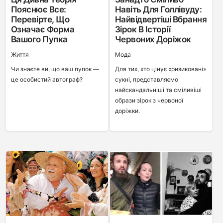
Пояснює Все:
Навіть Для Голлівуду:
Перевірте, Що
Найвідвертіші Вбрання
Означає Форма
Зірок В Історії
Вашого Пупка
Червоних Доріжок
Життя
Мода
Чи знаєте ви, що ваш пупок —
Для тих, хто цінує «ризиковані»
це особистий автограф?
сукні, представляємо
найскандальніші та сміливіші
образи зірок з червоної
доріжки.