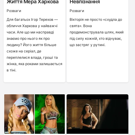
Життя Мера Харкова
Невпізнання
Розваги
Розваги
Для багатьох Ігор Терехов —
Вікторія не просто «схудла до
обличчя Харкова у найважчі
свята». Вона
часи. Але що ми насправді
продемонструвала шлях, який
знаємо про нього як про
під силу кожній, хто відчуває,
людину? Його життя більше
що застряг у рутині.
схоже на серіал, де
переплелися влада, гроші та
жінка, яка роками залишається
в тіні.