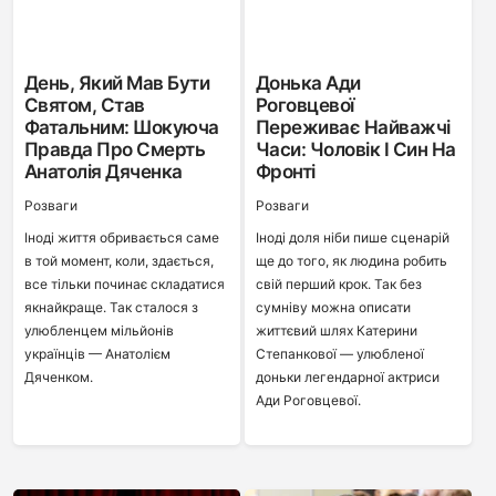
День, Який Мав Бути
Донька Ади
Святом, Став
Роговцевої
Фатальним: Шокуюча
Переживає Найважчі
Правда Про Смерть
Часи: Чоловік І Син На
Анатолія Дяченка
Фронті
Розваги
Розваги
Іноді життя обривається саме
Іноді доля ніби пише сценарій
в той момент, коли, здається,
ще до того, як людина робить
все тільки починає складатися
свій перший крок. Так без
якнайкраще. Так сталося з
сумніву можна описати
улюбленцем мільйонів
життєвий шлях Катерини
українців — Анатолієм
Степанкової — улюбленої
Дяченком.
доньки легендарної актриси
Ади Роговцевої.