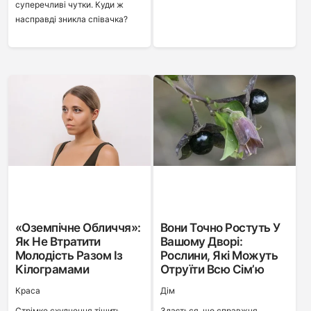
суперечливі чутки. Куди ж
насправді зникла співачка?
«Оземпічне Обличчя»:
Вони Точно Ростуть У
Як Не Втратити
Вашому Дворі:
Молодість Разом Із
Рослини, Які Можуть
Кілограмами
Отруїти Всю Сім’ю
Краса
Дім
Стрімке схуднення тішить
Здається, що справжня