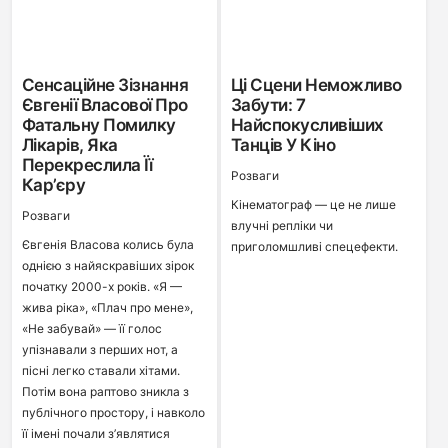
Cенсаційне Зізнання
Ці Сцени Неможливо
Євгенії Власової Про
Забути: 7
Фатальну Помилку
Найспокусливіших
Лікарів, Яка
Танців У Кіно
Перекреслила Її
Розваги
Кар’єру
Кінематограф — це не лише
Розваги
влучні репліки чи
Євгенія Власова колись була
приголомшливі спецефекти.
однією з найяскравіших зірок
початку 2000-х років. «Я —
жива ріка», «Плач про мене»,
«Не забувай» — її голос
упізнавали з перших нот, а
пісні легко ставали хітами.
Потім вона раптово зникла з
публічного простору, і навколо
її імені почали з’являтися