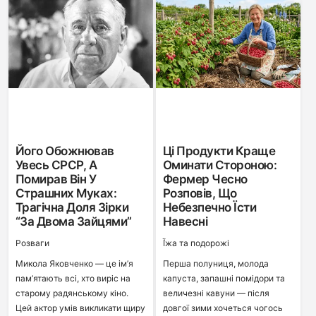
Його Обожнював
Ці Продукти Краще
Увесь СРСР, А
Оминати Стороною:
Помирав Він У
Фермер Чесно
Страшних Муках:
Розповів, Що
Трагічна Доля Зірки
Небезпечно Їсти
“За Двома Зайцями”
Навесні
Розваги
Ї́жа та подорожі
Микола Яковченко — це ім’я
Перша полуниця, молода
пам’ятають всі, хто виріс на
капуста, запашні помідори та
старому радянському кіно.
величезні кавуни — після
Цей актор умів викликати щиру
довгої зими хочеться чогось