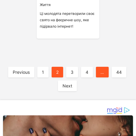
Життя
Ці молодята перетворили своє
свято на феєричне шоу, яке
підірвало інтернет!
A
Previous
1
2
3
4
…
44
Next