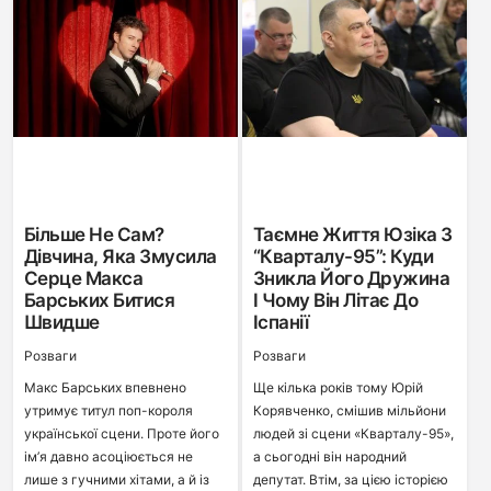
Більше Не Сам?
Таємне Життя Юзіка З
Дівчина, Яка Змусила
“Кварталу-95”: Куди
Серце Макса
Зникла Його Дружина
Барських Битися
І Чому Він Літає До
Швидше
Іспанії
Розваги
Розваги
Макс Барських впевнено
Ще кілька років тому Юрій
утримує титул поп-короля
Корявченко, смішив мільйони
української сцени. Проте його
людей зі сцени «Кварталу-95»,
ім’я давно асоціюється не
а сьогодні він народний
лише з гучними хітами, а й із
депутат. Втім, за цією історією