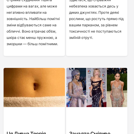
цифрами на вагах, але може
небезпека ховається десь у
негативно впливати на
диких джунглях. Проте деякі
зовнішність. Найбільш помітні
рослини, що ростуть прямо під
зміни відбуваються саме на
вашим парканом, за рівнем
обличчі. Воно втрачає об’єм,
токсичності не поступаються
шкіра стає менш пружною, а
зміїній отруті.
зморшки — більш помітними.
Ця Дивна Теорія
Занадто Сміливо