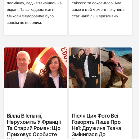
посмішку, ледь з’явившись на
свіжого та соковитого. Але
екрані. Та за кадром життя
саме в цей момент покупець
Миколи Федоровича було
стає найбільш вразливим.
зовсім не веселим.
Вілла В Іспанії,
Після Цих Фото Всі
Нерухоміть У Франції
Говорять Лише Про
Та Старий Роман: Що
Неї: Дружина Ткача
Приховує Особисте
Змінилася До