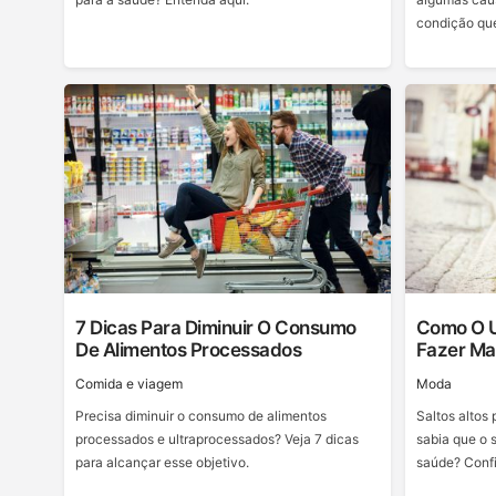
condição que
7 Dicas Para Diminuir O Consumo
Como O U
De Alimentos Processados
Fazer Ma
Сomida e viagem
Moda
Precisa diminuir o consumo de alimentos
Saltos altos
processados e ultraprocessados? Veja 7 dicas
sabia que o 
para alcançar esse objetivo.
saúde? Confi