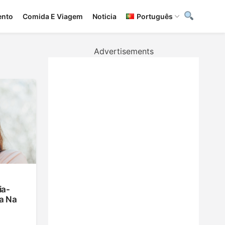
ento
Сomida E Viagem
Noticia
Português
Advertisements
ia-
a Na