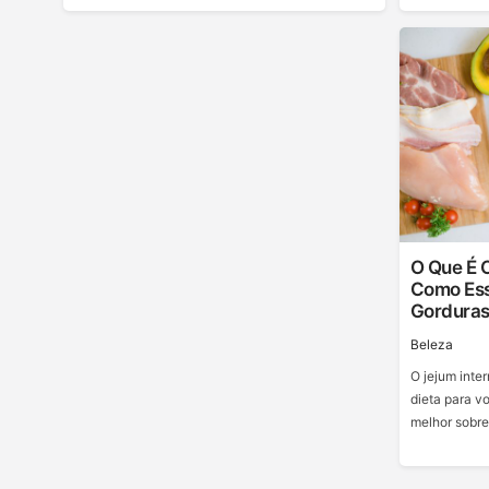
O Que É O
Como Ess
Gordura
Beleza
O jejum inte
dieta para vo
melhor sobre