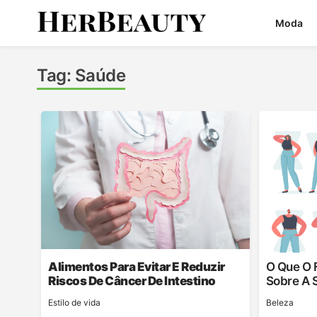
Skip
Moda
to
content
Her Beauty
Tag:
Saúde
Alimentos Para Evitar E Reduzir
O Que O 
Riscos De Câncer De Intestino
Sobre A 
Estilo de vida
Beleza