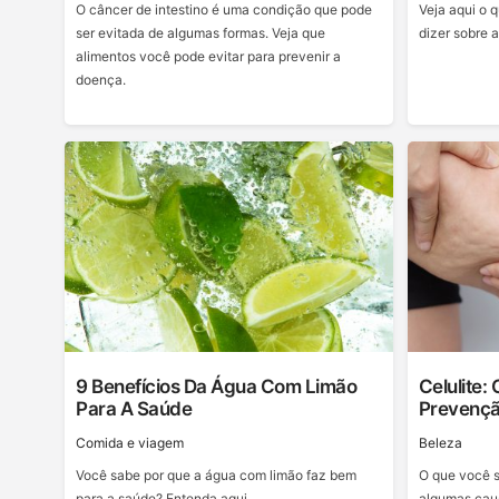
O câncer de intestino é uma condição que pode
Veja aqui o 
ser evitada de algumas formas. Veja que
dizer sobre 
alimentos você pode evitar para prevenir a
doença.
9 Benefícios Da Água Com Limão
Celulite:
Para A Saúde
Prevenç
Сomida e viagem
Beleza
Você sabe por que a água com limão faz bem
O que você s
para a saúde? Entenda aqui.
algumas cau