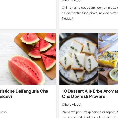
Chi non ama coccolarsi con un piatto 
calda mentre fuori piove, nevica o c’è
freddo?
ristiche Dell’anguria Che
10 Dessert Alle Erbe Aroma
scevi
Che Dovresti Provare
i
Cibo e viaggi
reso!
Preparati per un’esplosione di sapore!
che tra questi dolci ci sia il tuo nuovo