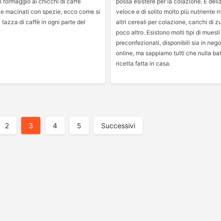
 formaggio ai chicchi di caffè
possa esistere per la colazione. È deli
 e macinati con spezie, ecco come si
veloce e di solito molto più nutriente r
tazza di caffè in ogni parte del
altri cereali per colazione, carichi di 
poco altro. Esistono molti tipi di muesli
preconfezionati, disponibili sia in neg
online, ma sappiamo tutti che nulla ba
ricetta fatta in casa.
2
3
4
5
Successivi