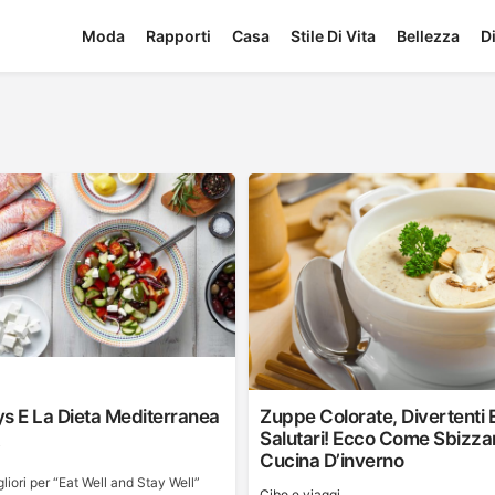
Moda
Rapporti
Casa
Stile Di Vita
Bellezza
D
s E La Dieta Mediterranea
Zuppe Colorate, Divertenti 
Salutari! Ecco Come Sbizzarr
i
Cucina D’inverno
gliori per “Eat Well and Stay Well”
Cibo e viaggi