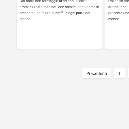
Dal caffè con formaggio ai chicchi di caffè
Dal caffè con
aromatizzati e macinati con spezie, ecco come si
aromatizzati
presenta una tazza di caffè in ogni parte del
presenta una 
mondo.
mondo.
Paginazione
Precedenti
1
Degli
Articoli