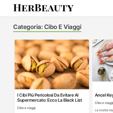
Skip
to
content
Her Beauty
Categoria:
Cibo E Viaggi
I Cibi Più Pericolosi Da Evitare Al
Ancel Key
Supermercato: Ecco La Black List
Cibo e viagg
Cibo e viaggi
Le ricette mi