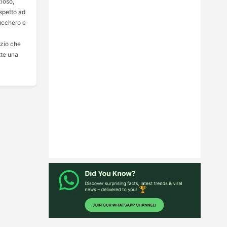
zioso,
ispetto ad
zucchero e
ozio che
tte una