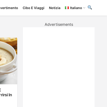
ivertimento
Cibo E Viaggi
Notizia
Italiano
Advertisements
E
irsi In