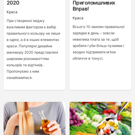
2020
Приголомшливих
Вправ!
Краса
Краса
При створенні іміджу
Всього 10 хвилин правильної
важливим фактором є вибір
зарядки в день – зовсім
правильного кольору не лише
невелика плата за те, щоб
в одязі, а й в інших елементах
зробити губи більш пухкими і
краси. Популярні дизайни
заодно підтримати м’язи
манікюру 2020 представлені
обличчя в тонусі.
широким різноманіттям
кольорів та відтінків.
Пропонуємо з ним
ознайомитися.