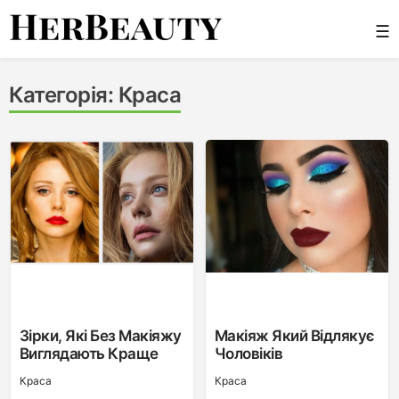
Skip
☰
to
content
Her Beauty
Категорія:
Краса
Зірки, Які Без Макіяжу
Макіяж Який Відлякує
Виглядають Краще
Чоловіків
Краса
Краса