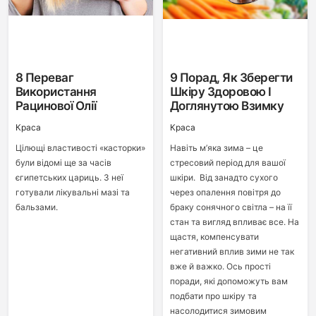
8 Переваг
9 Порад, Як Зберегти
Використання
Шкіру Здоровою І
Рацинової Олії
Доглянутою Взимку
Краса
Краса
Цілющі властивості «касторки»
Навіть м’яка зима – це
були відомі ще за часів
стресовий період для вашої
єгипетських цариць. З неї
шкіри. Від занадто сухого
готували лікувальні мазі та
через опалення повітря до
бальзами.
браку сонячного світла – на її
стан та вигляд впливає все. На
щастя, компенсувати
негативний вплив зими не так
вже й важко. Ось прості
поради, які допоможуть вам
подбати про шкіру та
насолодитися зимовим