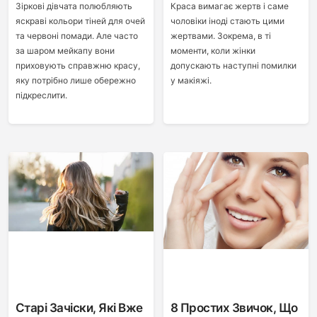
Зіркові дівчата полюбляють
Краса вимагає жертв і саме
яскраві кольори тіней для очей
чоловіки іноді стають цими
та червоні помади. Але часто
жертвами. Зокрема, в ті
за шаром мейкапу вони
моменти, коли жінки
приховують справжню красу,
допускають наступні помилки
яку потрібно лише обережно
у макіяжі.
підкреслити.
Старі Зачіски, Які Вже
8 Простих Звичок, Що