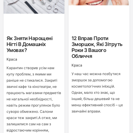
Як Зняти Нарощені
12 Вправ Проти
Нігті В Домашніх
Зморшок, Які Зітруть
Умовах?
Роки З Вашого
Обличчя
Краса
Краса
Карантин створив усім нам
У наш час можна позбутися
купу проблем, з якими ми
зморшок за допомогою
раніше не стикалися. Закриті
косметологічних ін’єкцій.
звичні кафе та кінотеатри, не
Однак, мало хто знає, що
працюють магазини предметів
інший, більш дешевий та не
не нагальної необхідності,
менш ефективний спосіб – це
навіть режим прогулянок було
звичайні вправи.
суворо обмежено. Салони
краси теж закриті.А отже, ми
залишилися сам на сам з
відростаючим корінням,