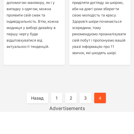
допомогою манікюру, як і у
приділяти догляду за шкірою,
випадку з одягом, можна
аби на довгі роки зберегти
проявити свій смак та
свою молодість та красу.
індивідуальність. Втім, кожна
Здоров’я шкіри починається
модниця у виборі дизайну в
зсередини, тому
першу чергу буде
рекомендуємо проаналізувати
відштовхуватися від
свій побут і пропонуємо вашій
актуальності тенденцій.
увазі інформацію про 11
звичок, які шкодять шкірі.
Пагінація
Назад
1
2
3
4
Записів
Advertisements