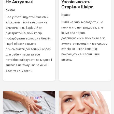
Не Актуальні
Уповільнюють
Старіння Шкіри
Краса
Краса
Все у б’юті індустрії має свій
Зілля «вічної молодості» ще
«зірковий час» і зачіски – не
поки ніхто не придумав, але
виключання. Варіацій як
існує ряд порад,
підстригти і в який колір
дотримуючись яких ви все ж
пофарбувати волосся є безліч.
зможете протидіяти швидкому
І щоб обрати з цього
старінню шкіри і значно
різноманіття достойний образ
покращити свій зовнішній
для себе – перш за все
вигляд.
потрібно слідкувати за модою і
знатися на тому, які зачіски
вже не актуальні.