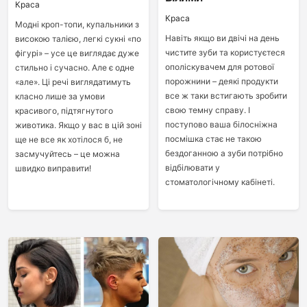
Краса
Краса
Модні кроп-топи, купальники з
Навіть якщо ви двічі на день
високою талією, легкі сукні «по
чистите зуби та користуєтеся
фігурі» – усе це виглядає дуже
ополіскувачем для ротової
стильно і сучасно. Але є одне
порожнини – деякі продукти
«але». Ці речі виглядатимуть
все ж таки встигають зробити
класно лише за умови
свою темну справу. І
красивого, підтягнутого
поступово ваша білосніжна
животика. Якщо у вас в цій зоні
посмішка стає не такою
ще не все як хотілося б, не
бездоганною а зуби потрібно
засмучуйтесь – це можна
відбілювати у
швидко виправити!
стоматологічному кабінеті.