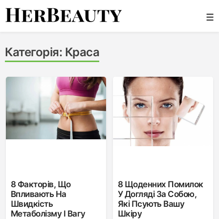
Skip
☰
to
content
Her Beauty
Категорія:
Краса
8 Факторів, Що
8 Щоденних Помилок
Впливають На
У Догляді За Собою,
Швидкість
Які Псують Вашу
Метаболізму І Вагу
Шкіру