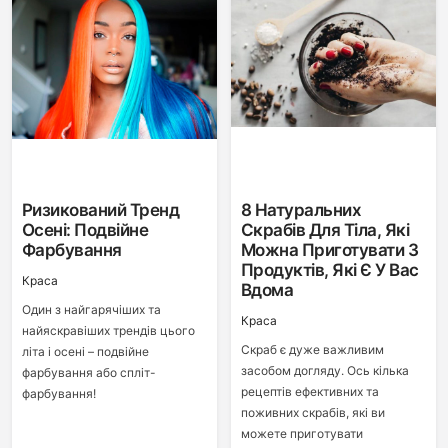
Ризикований Тренд
8 Натуральних
Осені: Подвійне
Скрабів Для Тіла, Які
Фарбування
Можна Приготувати З
Продуктів, Які Є У Вас
Краса
Вдома
Один з найгарячіших та
Краса
найяскравіших трендів цього
Скраб є дуже важливим
літа і осені – подвійне
засобом догляду. Ось кілька
фарбування або спліт-
рецептів ефективних та
фарбування!
поживних скрабів, які ви
можете приготувати