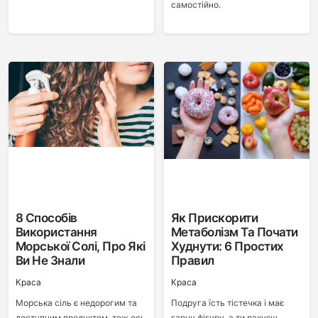
самостійно.
8 Способів
Як Прискорити
Використання
Метаболізм Та Почати
Морської Солі, Про Які
Худнути: 6 Простих
Ви Не Знали
Правил
Краса
Краса
Морська сіль є недорогим та
Подруга їсть тістечка і має
доступним продуктом, тож ось
гарну фігуру, а ти рахуєш