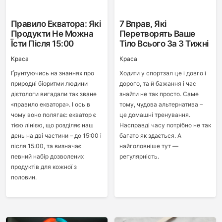
Правило Екватора: Які
7 Вправ, Які
Продукти Не Можна
Перетворять Ваше
Їсти Після 15:00
Тіло Всього За 3 Тижні
Краса
Краса
Ґрунтуючись на знаннях про
Ходити у спортзал це і довго і
природні біоритми людини
дорого, та й бажання і час
дієтологи вигадали так зване
знайти не так просто. Саме
«правило екватора». І ось в
тому, чудова альтернатива –
чому воно полягає: екватор є
це домашні тренування.
тією лінією, що розділяє наш
Насправді часу потрібно не так
день на дві частини – до 15:00 і
багато як здається. А
після 15:00, та визначає
найголовніше тут —
певний набір дозволених
регулярність.
продуктів для кожної з
половин.