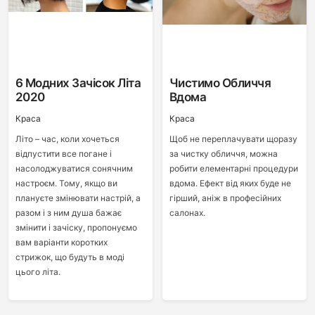
6 Модних Зачісок Літа
Чистимо Обличчя
2020
Вдома
Краса
Краса
Літо – час, коли хочеться
Щоб не переплачувати щоразу
відпустити все погане і
за чистку обличчя, можна
насолоджуватися сонячним
робити елементарні процедури
настроєм. Тому, якщо ви
вдома. Ефект від яких буде не
плануєте змінювати настрій, а
гірший, аніж в професійних
разом і з ним душа бажає
салонах.
змінити і зачіску, пропонуємо
вам варіанти коротких
стрижок, що будуть в моді
цього літа.